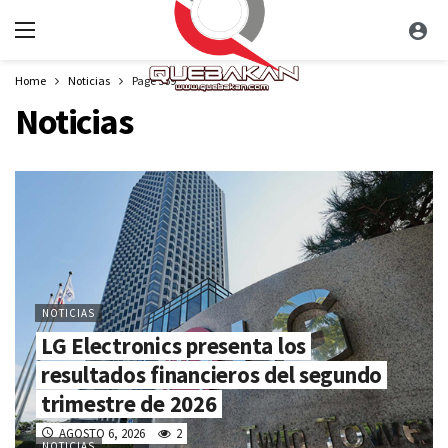
Home
Noticias
Page 569
Noticias
NOTICIAS
LG Electronics presenta los
resultados financieros del segundo
trimestre de 2026
AGOSTO 6, 2026
2
NOTICIAS