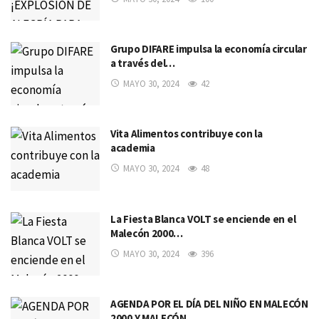
Grupo DIFARE impulsa la economía circular
a través del…
MAYO 30, 2024
42
Vita Alimentos contribuye con la
academia
MAYO 30, 2024
48
La Fiesta Blanca VOLT se enciende en el
Malecón 2000…
MAYO 30, 2024
396
AGENDA POR EL DÍA DEL NIÑO EN MALECÓN
2000 Y MALECÓN…