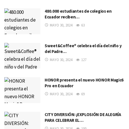
480.000 estudiantes de colegios en
Ecuador reciben…
MAYO 30, 2024
63
Sweet&Coffee® celebra el día del niño y
del Padre…
MAYO 30, 2024
127
HONOR presenta el nuevo HONOR Magic6
Pro en Ecuador
MAYO 30, 2024
69
CITY DIVERSIÓN: ¡EXPLOSIÓN DE ALEGRÍA
PARA CELEBRAR EL…
MAYO 30, 2024
100