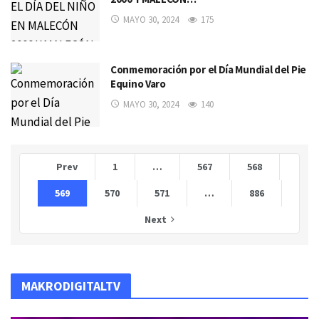
MAYO 30, 2024
175
Conmemoración por el Día Mundial del Pie
Equino Varo
MAYO 30, 2024
140
Prev
1
…
567
568
569
570
571
…
886
Next
MAKRODIGITALTV