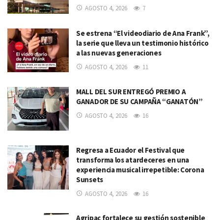
AGOSTO 4, 2026
7
Se estrena “El videodiario de Ana Frank”,
la serie que lleva un testimonio histórico
a las nuevas generaciones
AGOSTO 4, 2026
11
MALL DEL SUR ENTREGÓ PREMIO A
GANADOR DE SU CAMPAÑA “GANATÓN”
AGOSTO 4, 2026
16
Regresa a Ecuador el Festival que
transforma los atardeceres en una
experiencia musical irrepetible: Corona
Sunsets
AGOSTO 4, 2026
16
Agripac fortalece su gestión sostenible