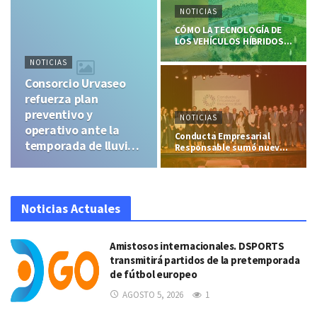
NOTICIAS
CÓMO LA TECNOLOGÍA DE
LOS VEHÍCULOS HÍBRIDOS
AYUDA A…
NOTICIAS
Consorcio Urvaseo
refuerza plan
preventivo y
NOTICIAS
operativo ante la
Conducta Empresarial
temporada de lluvias
Responsable sumó nuevos
miembros y…
por el fenómeno de El
Niño
Noticias Actuales
Amistosos internacionales. DSPORTS
transmitirá partidos de la pretemporada
de fútbol europeo
AGOSTO 5, 2026
1