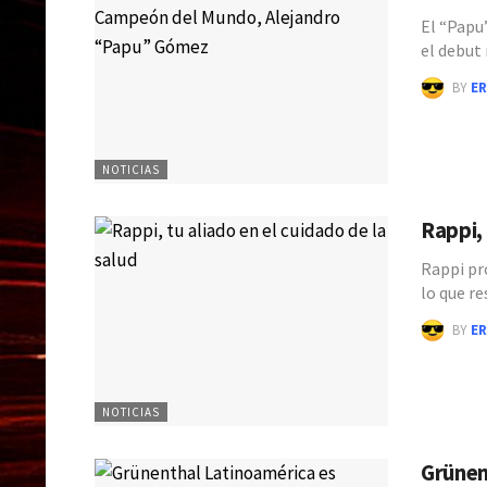
El “Papu
el debut
BY
ER
NOTICIAS
Rappi, 
Rappi pr
lo que r
BY
ER
NOTICIAS
Grünen