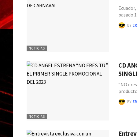
Ecuador, 
pasado 1
BY
ER
NOTICIAS
CD AN
SING
“NO eres
producto
BY
ER
NOTICIAS
Entrev