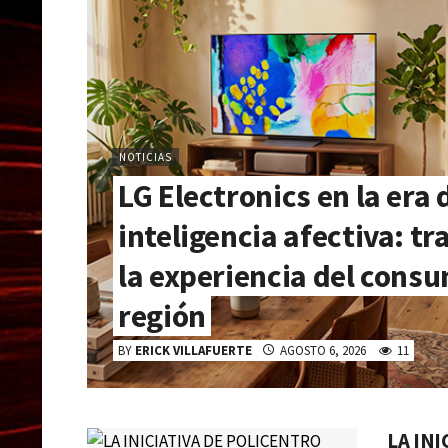
NOTICIAS
LG Electronics en la era 
inteligencia afectiva: 
la experiencia del consu
región
BY
ERICK VILLAFUERTE
AGOSTO 6, 2026
11
LA IN