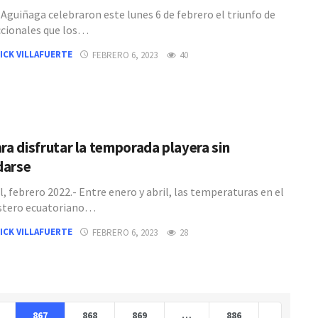
 Aguiñaga celebraron este lunes 6 de febrero el triunfo de
ccionales que los…
ICK VILLAFUERTE
FEBRERO 6, 2023
40
ara disfrutar la temporada playera sin
darse
, febrero 2022.- Entre enero y abril, las temperaturas en el
ostero ecuatoriano…
ICK VILLAFUERTE
FEBRERO 6, 2023
28
867
868
869
…
886