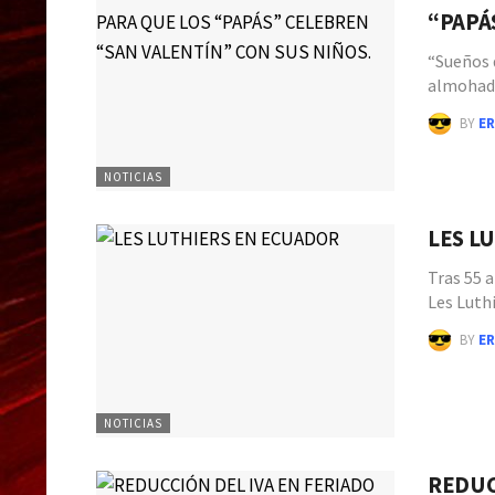
“PAPÁ
“Sueños 
almohada
BY
ER
NOTICIAS
LES L
Tras 55 
Les Luth
BY
ER
NOTICIAS
REDUC