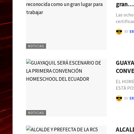
gran…
Las ocho
certific
BY
ER
NOTICIAS
GUAYA
CONV
EL HOME
ESTÁ P
BY
ER
NOTICIAS
ALCAL