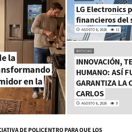
LG Electronics 
financieros del
AGOSTO 6, 2026
11
NOTICIAS
de la
INNOVACIÓN, T
transformando
HUMANO: ASÍ F
midor en la
GARANTIZA LA 
CARLOS
AGOSTO 6, 2026
9
ICIATIVA DE POLICENTRO PARA QUE LOS