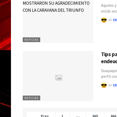
Aquiles y
estás se
BY
ER
NOTICIAS
Tips p
endeu
Guayaquil
perfil c
BY
ER
NOTICIAS
Prev
1
…
865
866