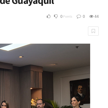
de Guayaquil
0
0
44
Points