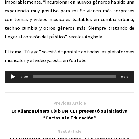
imparablemente. “Incursionar en nuevos géneros ha sido una
experiencia muy positiva para mi. Se vienen más sorpresas
con temas y videos musicales bailables en cumbia urbana,
techno cumbia y otros géneros más. Siempre tratando de
llegar al corazón del público”, recalca Anghela.
El tema “Tú y yo” ya está disponible en todas las plataformas
musicales y el video ya está en YouTube.
Reproductor
00:00
00:00
de
audio
Previous Article
La Alianza Diners Club UNICEF presentó su iniciativa
“Cartas a la Educación”
Next Article