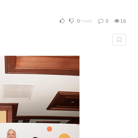
0
0
16
Points