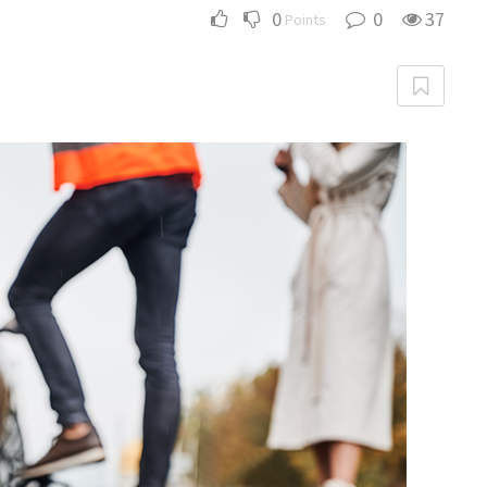
0
0
37
Points