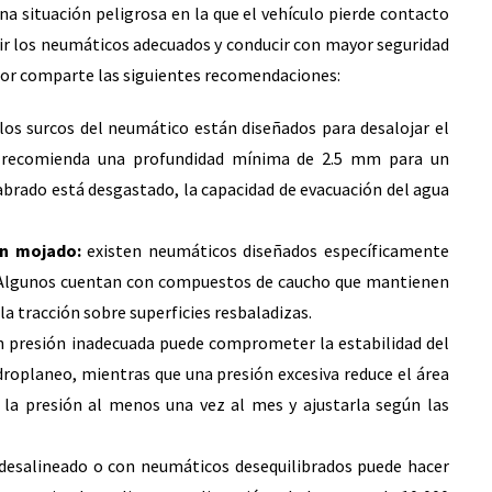
na situación peligrosa en la que el vehículo pierde contacto
egir los neumáticos adecuados y conducir con mayor seguridad
dor comparte las siguientes recomendaciones:
los surcos del neumático están diseñados para desalojar el
e recomienda una profundidad mínima de 2.5 mm para un
brado está desgastado, la capacidad de evacuación del agua
en mojado:
existen neumáticos diseñados específicamente
. Algunos cuentan con compuestos de caucho que mantienen
la tracción sobre superficies resbaladizas.
 presión inadecuada puede comprometer la estabilidad del
droplaneo, mientras que una presión excesiva reduce el área
r la presión al menos una vez al mes y ajustarla según las
 desalineado o con neumáticos desequilibrados puede hacer