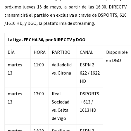
próximo jueves 15 de mayo, a partir de las 16:30. DIRECTV
transmitirá el partido en exclusiva a través de DSPORTS, 610
/1610 HD, y DGO, la plataforma de streaming.
LaLiga. FECHA 36, por DIRECTV y DGO
DÍA
HORA
PARTIDO
CANAL
Disponible
en DGO
martes
11:00
Valladolid
ESPN 2
13
vs. Girona
622 / 1622
HD
martes
13:00
Real
DSPORTS
13
Sociedad
+ 613 /
vs. Celta
1613 HD
de Vigo
martes
14:30
Sevilla vs.
ESPN 2