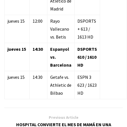
Atlético de
Madrid
jueves 15
12:00
Rayo
DSPORTS
Vallecano
+ 613 /
vs. Betis
1613 HD
jueves 15
14:30
Espanyol
DSPORTS
vs.
610 / 1610
Barcelona
HD
jueves 15
14:30
Getafe vs.
ESPN 3
Athletic de
623 / 1623
Bilbao
HD
Previous Article
HOSPITAL CONVIERTE EL MES DE MAMÁ EN UNA