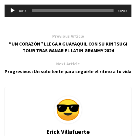
Reproductor
00:00
00:00
de
audio
Previous Article
“UN CORAZÓN” LLEGA A GUAYAQUIL CON SU KINTSUGI
TOUR TRAS GANAR EL LATIN GRAMMY 2024
Next Article
Progresivos: Un solo lente para seguirle el ritmo a tu vida
Erick Villafuerte