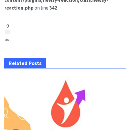
content/plugins/newsy-reaction/class.newsy-
reaction.php
on line
342
0
viral
Related Posts