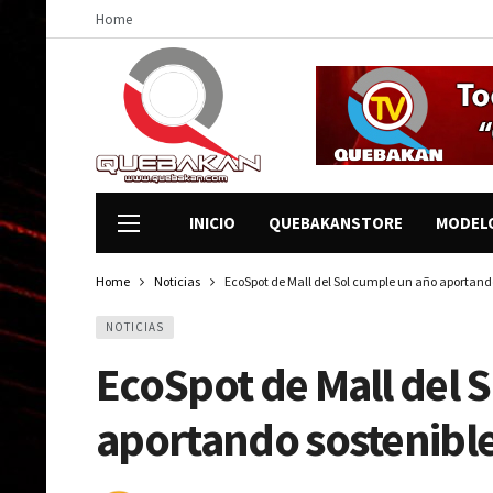
Home
INICIO
QUEBAKANSTORE
MODEL
Home
Noticias
EcoSpot de Mall del Sol cumple un año aportand
NOTICIAS
EcoSpot de Mall del 
aportando sostenibl