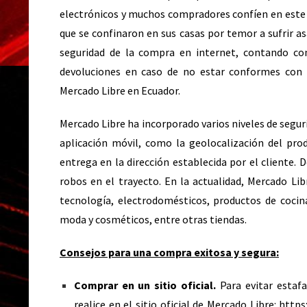
electrónicos y muchos compradores confíen en este t
que se confinaron en sus casas por temor a sufrir as
seguridad de la compra en internet, contando con
devoluciones en caso de no estar conformes con e
Mercado Libre en Ecuador.
Mercado Libre ha incorporado varios niveles de segu
aplicación móvil, como la geolocalización del prod
entrega en la dirección establecida por el cliente. 
robos en el trayecto. En la actualidad, Mercado Lib
tecnología, electrodomésticos, productos de cocina
moda y cosméticos, entre otras tiendas.
Consejos para una compra exitosa y segura:
Comprar en un sitio oficial.
Para evitar estaf
realice en el sitio oficial de Mercado Libre:
https