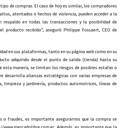
ipo de compras. El caso de hoy es similar, los compradores
altos, atentados o hechos de violencia, pueden acceder a la
 respaldo en todas las transacciones y la posibilidad de
l producto recibido”, aseguró Philippe Fossaert, CEO de
ridad en sus plataformas, tanto en su página web como en su
ucto adquirido desde el punto de salida (tienda) hasta su
De esta manera, se limitan los riesgos de posibles estafas o
re desarrolla alianzas estratégicas con varias empresas de
, limpieza y jardinería, productos automotrices, líneas de
as o fraudes, es importante asegurarnos que la compra se
://www.mercadolibre.com.ec
. Además, es importante que la