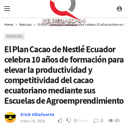
Home
Noticias
El Plan Cacao de Nestlé Ecuador celebra 10 años de formació
NOTICIAS
El Plan Cacao de Nestlé Ecuador
celebra 10 años de formación para
elevar la productividad y
competitividad del cacao
ecuatoriano mediante sus
Escuelas de Agroemprendimiento
Erick Villafuerte
0
0
40
Points
mayo 29, 2026