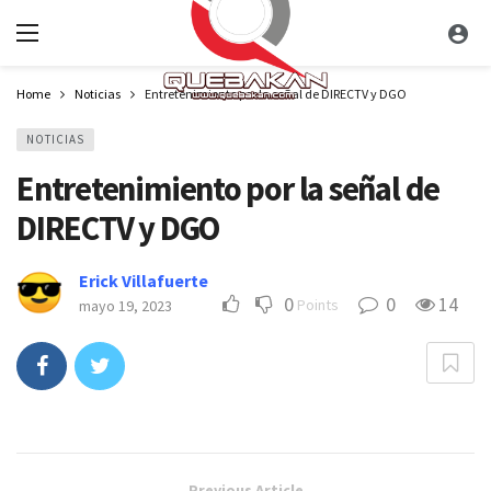
Home
Noticias
Entretenimiento por la señal de DIRECTV y DGO
NOTICIAS
Entretenimiento por la señal de
DIRECTV y DGO
Erick Villafuerte
0
0
14
Points
mayo 19, 2023
Previous Article