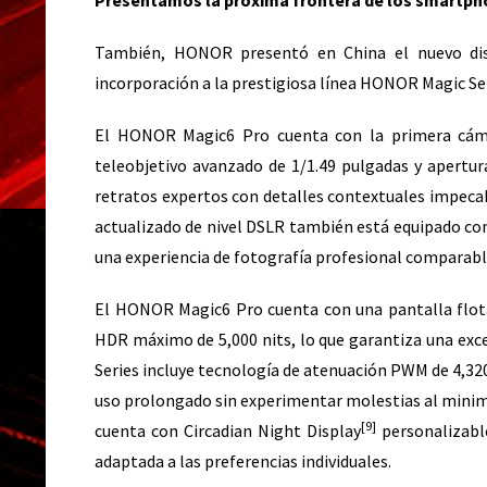
Presentamos la próxima frontera de los smartpho
También, HONOR presentó en China el nuevo disp
incorporación a la prestigiosa línea HONOR Magic Ser
El HONOR Magic6 Pro cuenta con la primera cáma
teleobjetivo avanzado de 1/1.49 pulgadas y apertur
retratos expertos con detalles contextuales impeca
actualizado de nivel DSLR también está equipado co
una experiencia de fotografía profesional comparable
El HONOR Magic6 Pro cuenta con una pantalla flota
HDR máximo de 5,000 nits, lo que garantiza una excel
Series incluye tecnología de atenuación PWM de 4,3
uso prolongado sin experimentar molestias al minimi
[9]
cuenta con Circadian Night Display
personalizabl
adaptada a las preferencias individuales.