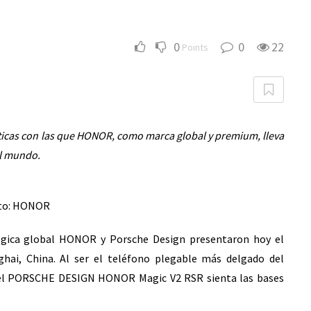
0
0
22
Points
ácticas con las que HONOR, como marca global y premium, lleva
el mundo.
to: HONOR
gica global HONOR y Porsche Design presentaron hoy el
hai, China. Al ser el teléfono plegable más delgado del
o, el PORSCHE DESIGN HONOR Magic V2 RSR sienta las bases