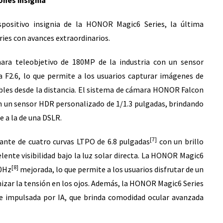
nes insignia
ositivo insignia de la HONOR Magic6 Series, la última
ies con avances extraordinarios.
ra teleobjetivo de 180MP de la industria con un sensor
a F2.6, lo que permite a los usuarios capturar imágenes de
bles desde la distancia. El sistema de cámara HONOR Falcon
n un sensor HDR personalizado de 1/1.3 pulgadas, brindando
 a la de una DSLR.
[7]
nte de cuatro curvas LTPO de 6.8 pulgadas
con un brillo
ente visibilidad bajo la luz solar directa. La HONOR Magic6
[8]
20Hz
mejorada, lo que permite a los usuarios disfrutar de un
zar la tensión en los ojos. Además, la HONOR Magic6 Series
e impulsada por IA, que brinda comodidad ocular avanzada