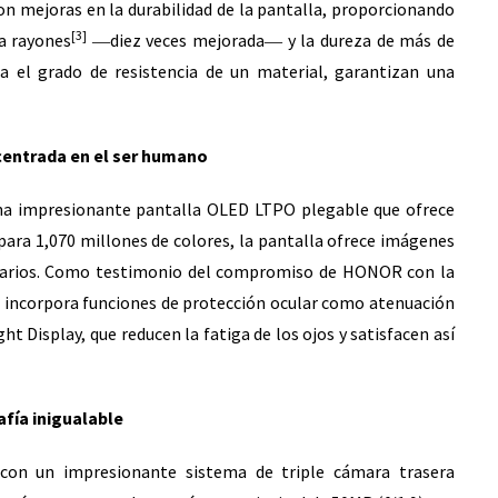
 mejoras en la durabilidad de la pantalla, proporcionando
[3]
 a rayones
―diez veces mejorada― y la dureza de más de
ca el grado de resistencia de un material, garantizan una
 centrada en el ser humano
 impresionante pantalla OLED LTPO plegable que ofrece
para 1,070 millones de colores, la pantalla ofrece imágenes
usuarios. Como testimonio del compromiso de HONOR con la
o incorpora funciones de protección ocular como atenuación
t Display, que reducen la fatiga de los ojos y satisfacen así
afía inigualable
 un impresionante sistema de triple cámara trasera