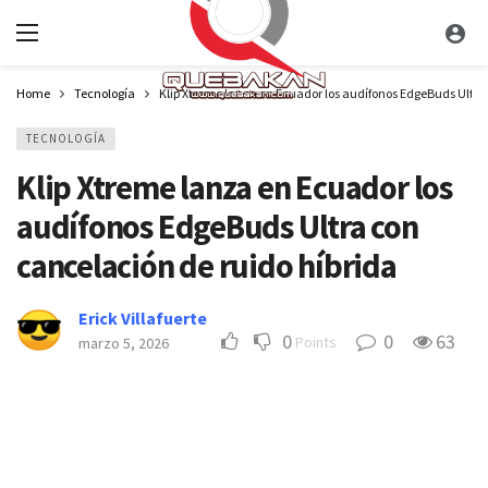
Home
Tecnología
Klip Xtreme lanza en Ecuador los audífonos EdgeBuds Ultra
TECNOLOGÍA
Klip Xtreme lanza en Ecuador los
audífonos EdgeBuds Ultra con
cancelación de ruido híbrida
Erick Villafuerte
0
0
63
Points
marzo 5, 2026