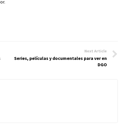
or.
Next Article
s
Series, películas y documentales para ver en
DGO