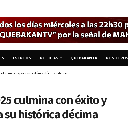
OS
EVENTOS
NOTICIAS
QUEBAKANTV
NOSOTRO
lienta motores para su histórica décima edición
025 culmina con éxito y
 su histórica décima