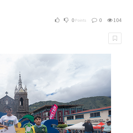
0
0
104
Points