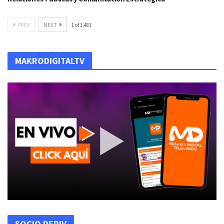
PREV
NEXT
1
of
1.481
MAKRODIGITALTV
SOCIO DERIV