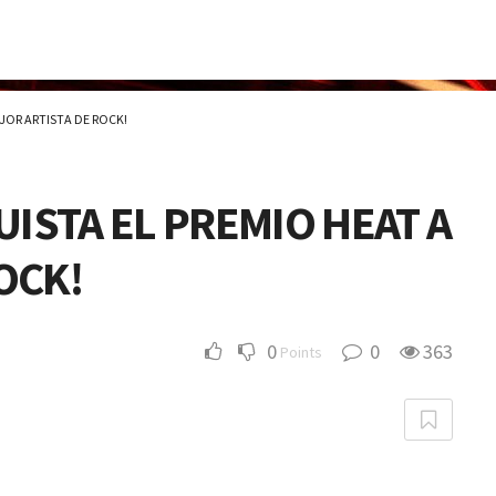
JOR ARTISTA DE ROCK!
ISTA EL PREMIO HEAT A
OCK!
0
0
363
Points