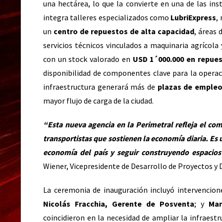
una hectárea, lo que la convierte en una de las ins
integra talleres especializados como
LubriExpress
,
un
centro de repuestos de alta capacidad
, áreas
servicios técnicos vinculados a maquinaria agrícol
con un stock valorado en
USD 1´000.000 en repue
disponibilidad de componentes clave para la operac
infraestructura generará más de
plazas de emple
mayor flujo de carga de la ciudad.
“Esta nueva agencia en la Perimetral refleja el co
transportistas que sostienen la economía diaria. E
economía del país y seguir construyendo espacios
Wiener, Vicepresidente de Desarrollo de Proyectos y 
La ceremonia de inauguración incluyó intervencio
Nicolás Fracchia, Gerente de Posventa
; y
Mar
coincidieron en la necesidad de ampliar la infraestr