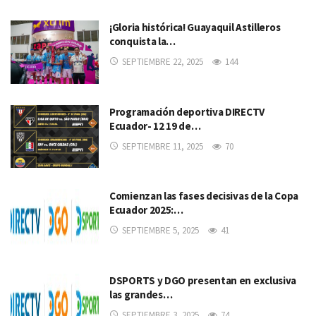
¡Gloria histórica! Guayaquil Astilleros
conquista la…
SEPTIEMBRE 22, 2025
144
Programación deportiva DIRECTV
Ecuador- 12 19 de…
SEPTIEMBRE 11, 2025
70
Comienzan las fases decisivas de la Copa
Ecuador 2025:…
SEPTIEMBRE 5, 2025
41
DSPORTS y DGO presentan en exclusiva
las grandes…
SEPTIEMBRE 3, 2025
74