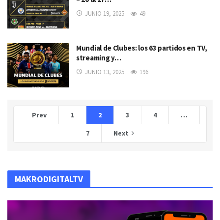
JUNIO 19, 2025
49
Mundial de Clubes: los 63 partidos en TV,
streaming y…
JUNIO 13, 2025
196
Prev
1
2
3
4
…
7
Next
MAKRODIGITALTV