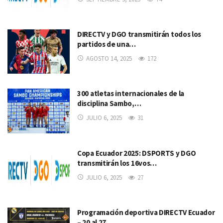
DIRECTV y DGO transmitirán todos los
partidos de una…
AGOSTO 14, 2025
172
300 atletas internacionales de la
disciplina Sambo,…
JULIO 6, 2025
31
Copa Ecuador 2025: DSPORTS y DGO
transmitirán los 16vos…
JULIO 6, 2025
27
Programación deportiva DIRECTV Ecuador
– 20 al 27…