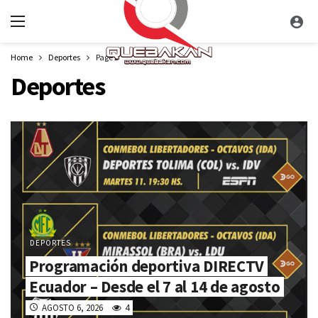
Home
Deportes
Page 2
Deportes
DEPORTES
Programación deportiva DIRECTV
Ecuador – Desde el 7 al 14 de agosto
AGOSTO 6, 2026
4