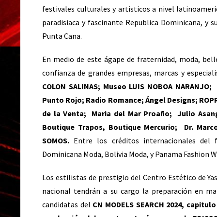
festivales culturales y artisticos a nivel latinoame
paradisiaca y fascinante Republica Dominicana, y s
Punta Cana.
En medio de este ágape de fraternidad, moda, bell
confianza de grandes empresas, marcas y especiali
COLON SALINAS; Museo LUIS NOBOA NARANJO; P
Punto Rojo; Radio Romance; Ángel Designs; ROPR
de la Venta; Maria del Mar Proaño; Julio Asang
Boutique Trapos, Boutique Mercurio; Dr. Marco
SOMOS.
Entre los créditos internacionales del 
Dominicana Moda, Bolivia Moda, y Panama Fashion 
Los estilistas de prestigio del Centro Estético de Y
nacional tendrán a su cargo la preparación en mak
candidatas del
CN MODELS SEARCH 2024, capitu