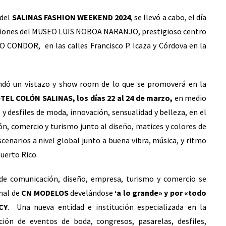
 del
SALINAS FASHION WEEKEND 2024
, se llevó a cabo, el día
alaciones del MUSEO LUIS NOBOA NARANJO, prestigioso centro
IO CONDOR, en las calles Francisco P. Icaza y Córdova en la
ndó un vistazo y show room de lo que se promoverá en la
TEL COLÓN SALINAS, los días 22 al 24 de marzo,
en medio
 y desfiles de moda, innovación, sensualidad y belleza, en el
ón, comercio y turismo junto al diseño, matices y colores de
escenarios a nivel global junto a buena vibra, música, y ritmo
Puerto Rico.
de comunicación, diseño, empresa, turismo y comercio se
onal de
CN MODELOS
develándose
‘a lo grande» y por «todo
CY
. Una nueva entidad e institución especializada en la
ación de eventos de boda, congresos, pasarelas, desfiles,