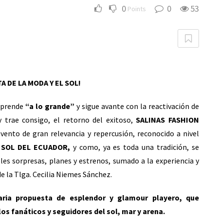
0
0
53
Points
TA DE LA MODA Y EL SOL!
 prende
“a lo grande”
y sigue avante con la reactivación de
y trae consigo, el retorno del exitoso,
SALINAS FASHION
ento de gran relevancia y repercusión, reconocido a nivel
L SOL DEL ECUADOR,
y como, ya es toda una tradición, se
es sorpresas, planes y estrenos, sumado a la experiencia y
de la Tlga. Cecilia Niemes Sánchez.
daria propuesta de esplendor y glamour playero, que
los fanáticos y seguidores del sol, mar y arena.