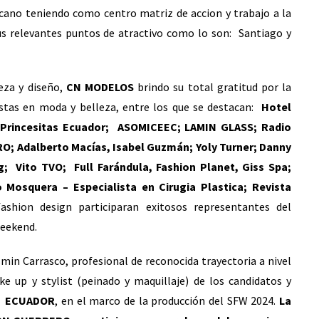
ricano teniendo como centro matriz de accion y trabajo a la
us relevantes puntos de atractivo como lo son: Santiago y
eza y diseño,
CN MODELOS
brindo su total gratitud por la
stas en moda y belleza, entre los que se destacan:
Hotel
rincesitas Ecuador; ASOMICEEC; LAMIN GLASS; Radio
O; Adalberto Macías, Isabel Guzmán; Yoly Turner; Danny
; Vito TVO; Full Farándula, Fashion Planet, Giss Spa;
 Mosquera – Especialista en Cirugia Plastica; Revista
fashion design participaran exitosos representantes del
Weekend.
asmin Carrasco, profesional de reconocida trayectoria a nivel
e up y stylist (peinado y maquillaje) de los candidatos y
lo ECUADOR
, en el marco de la producción del SFW 2024.
La